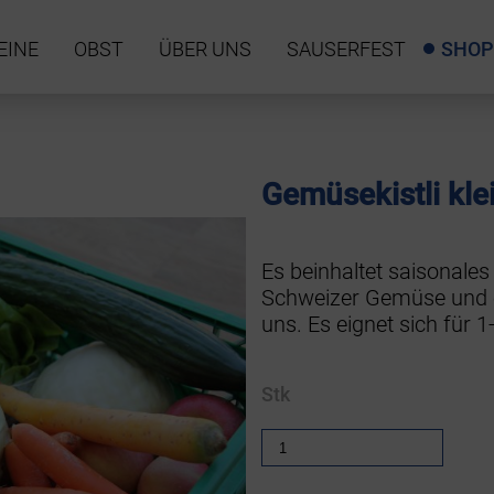
EINE
OBST
ÜBER UNS
SAUSERFEST
SHO
Gemüsekistli kle
Es beinhaltet saisonales
Schweizer Gemüse und e
uns. Es eignet sich für 
Stk