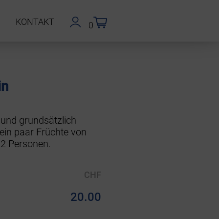
P
KONTAKT
0
in
 und grundsätzlich
in paar Früchte von
1-2 Personen.
CHF
20.00