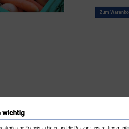
Zum Warenkor
s wichtig
nd Weinbau
Hinter Grüt 10
8545 Rickenbach
052 336 1
estmögliche Erlebnis zu bieten und die Relevanz unserer Kommunikat